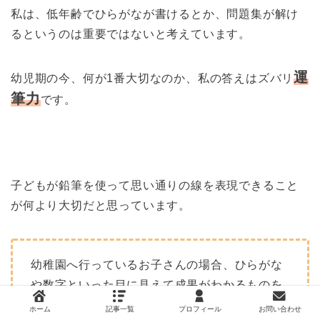
私は、低年齢でひらがなが書けるとか、問題集が解け
るというのは重要ではないと考えています。
運
幼児期の今、何が1番大切なのか、私の答えはズバリ
筆力
です。
子どもが鉛筆を使って思い通りの線を表現できること
が何より大切だと思っています。
幼稚園へ行っているお子さんの場合、ひらがな
や数字といった目に見えて成果がわかるものを
進めがち。
ホーム
記事一覧
プロフィール
お問い合わせ