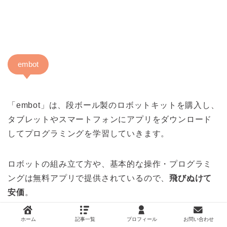
embot
「embot」は、段ボール製のロボットキットを購入し、
タブレットやスマートフォンにアプリをダウンロード
してプログラミングを学習していきます。
ロボットの組み立て方や、基本的な操作・プログラミ
ングは無料アプリで提供されているので、
飛びぬけて
安価
。
ホーム
記事一覧
プロフィール
お問い合わせ
無料提供されている情報以上のことをしたい場合、